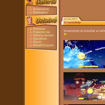
Screenshoty
Wallpapery
14.08.2007
Screenshoty
Redakcia
Screenshoty sú bohužial vo veľm
Podporte nás
.
Výmena ikoniek
Guestbook
Fórum
Redakčný guest